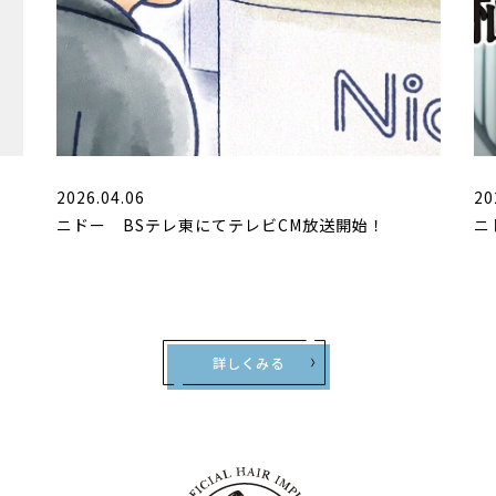
2026.04.06
20
ニドー BSテレ東にてテレビCM放送開始！
ニ
詳しくみる