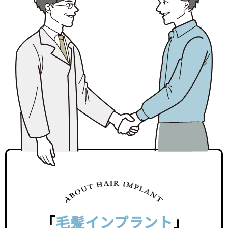
「
毛髪インプラント
」